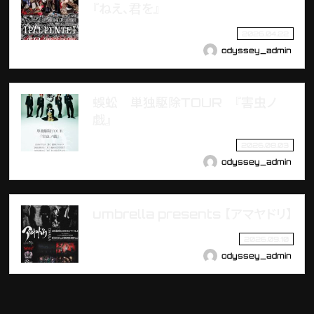
『ねえ、君を』
2026.04.22
odyssey_admin
蜈蚣 単独駆除TOUR 『害虫ノ
戯』
2026.08.03
odyssey_admin
umbrella presents 【アマヤドリ】
2026.09.10
odyssey_admin