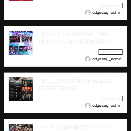
2026.03.24
odyssey_admin
“ゼラ×NETH PRIERE CAIN
2MAN TOUR 『妖艶なる祈り』”
2026.03.25
odyssey_admin
HOLLOWGRAM presents
【DEACON#2】
2026.04.12
odyssey_admin
マキナ 全国5都市ワンマンツアー