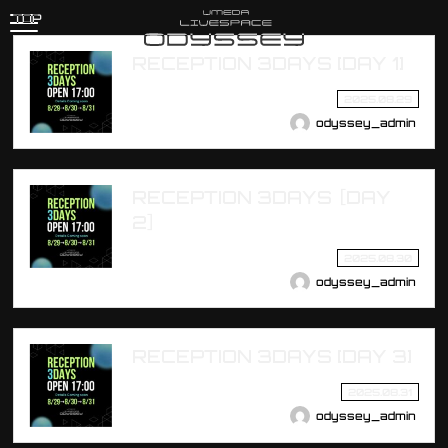
TOP
RECEPTION 3DAYS [DAY 1]
2025.08.29
odyssey_admin
RECEPTION 3DAYS ［DAY
2］
2025.08.30
odyssey_admin
RECEPTION 3DAYS [DAY 3]
2025.08.31
odyssey_admin