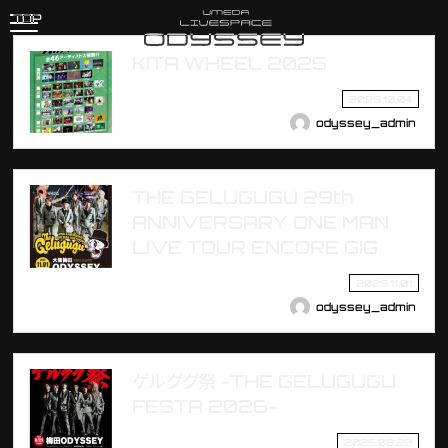
TOP
KITA WHEEL 2025
2025.10.04
odyssey_admin
THE GELUGUGU 29th
ANNIVERSARY ONE MAN
LIVE TOUR ENCORE GIG
2025.11.01
odyssey_admin
ゲルググ祭 -THE GELUGUGU
FESTA 2026-
2026.08.29