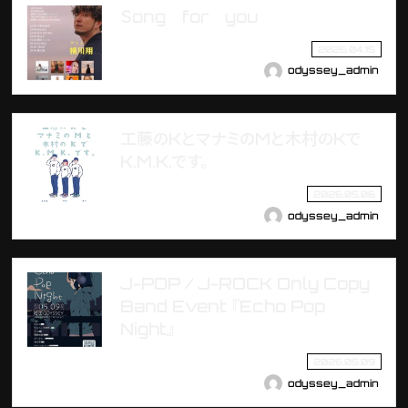
Ｓong for you
2026.04.15
odyssey_admin
工藤のKとマナミのMと木村のKで
K.M.K.です。
2026.05.06
odyssey_admin
J-POP / J-ROCK Only Copy
Band Event 『Echo Pop
Night』
2026.05.09
odyssey_admin