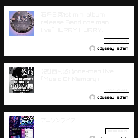
石坪日菜1st mini album
release Band one man
live『HURRY HURRY』
2026.05.27
odyssey_admin
【夜】西村悠飛one-man live
「Music Of Memory」
2026.06.07
odyssey_admin
アニソンライブ
2026.06.17