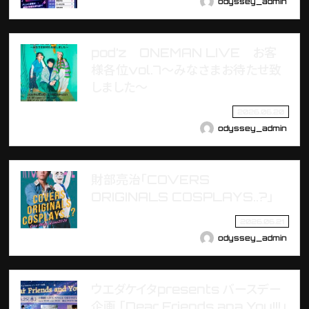
odyssey_admin
pod’z ONEMAN LIVE お客
様各位vol.7〜みなさまお待たせ致
しました〜
2026.06.20
odyssey_admin
財部亮治「COVERS
ORIGINALS COSPLAYS..?」
2026.06.21
odyssey_admin
ウエダケイタpresents バースデー
企画 「Dear Friends ana You!!!」