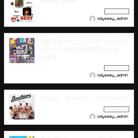
SAME BEAT
2026.07.24
odyssey_admin
【昼】ワタナベエンターテインメントア
カデミー WATAWATA LIVE
vol.9
2026.07.26
odyssey_admin
Ｊｏｋｙｏ Ｍｅｎｔａｉ Ｂｒｏｔｈｅｒｓ
2026.08.02
odyssey_admin