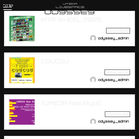
TOP
KITA WHEEL 2025
2025.10.04
odyssey_admin
COUCOU
2026.02.26
odyssey_admin
【UMEDA Neo Style】
2026.04.09
odyssey_admin