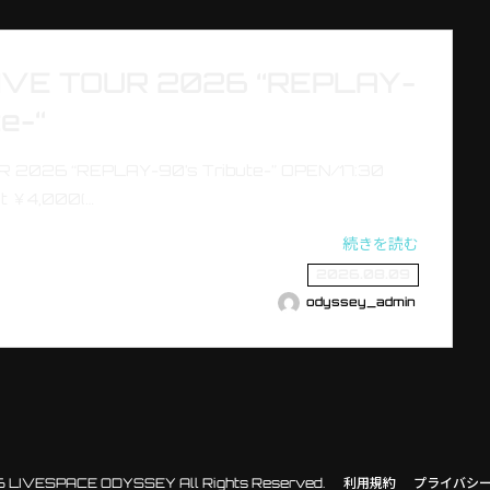
IVE TOUR 2026 “REPLAY-
e-“
 2026 “REPLAY-90’s Tribute-” OPEN/17:30
t ￥4,000(…
続きを読む
2026.08.09
odyssey_admin
 LIVESPACE ODYSSEY All Rights Reserved.
利用規約
プライバシ