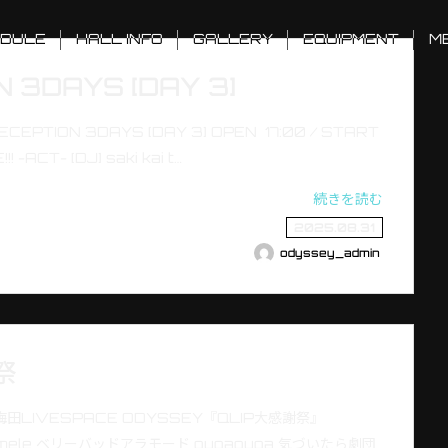
DULE
HALL INFO
GALLERY
EQUIPMENT
M
 3DAYS [DAY 3]
CEPTION 3DAYS [DAY 3] OPEN 17:00 / START
 -ACT- [DJ] saki kai t…
続きを読む
2025.08.31
odyssey_admin
祭
 梅田LIVESPACE ODYSSEY『QLIP大感謝祭』
amele ベリーバッドアラモード gugaguga 気づいたら劇団