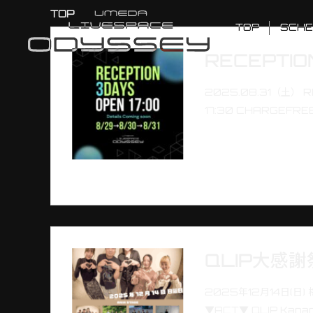
TOP
TOP
SCHE
RECEPTION
2025.08.31（土） RE
17:30 CHARGEFREE!!!
QLIP大感謝
2025年12月14日(日)
▼ACT▼ QLIP Kan