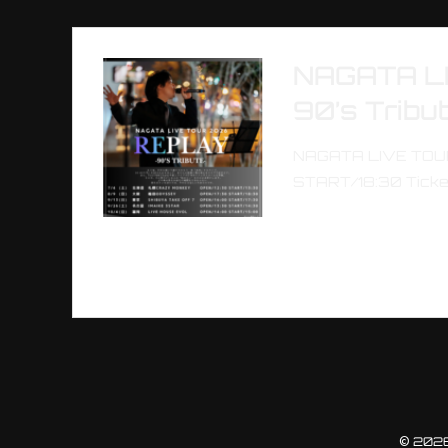
NAGATA L
90’s Tribut
NAGATA LIVE TOUR
START/18:30 Ticke
© 2026