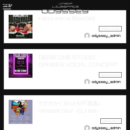
TOP
Hello,We’re Bestted
2025.12.06
odyssey_admin
【昼】BE:ONE STUDIO
DANSE&VOCAL CONCERT
2026.03.21
odyssey_admin
クボタカイ 2nd EP「服毒」
release tour -DJ set-
2026.04.11
odyssey_admin