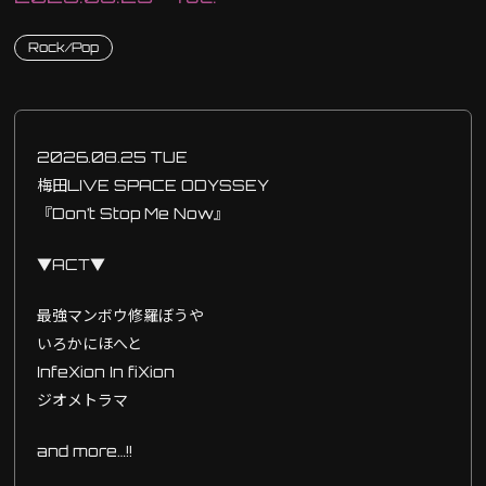
Rock/Pop
2026.08.25 TUE
梅田LIVE SPACE ODYSSEY
『Don’t Stop Me Now』
▼ACT▼
最強マンボウ修羅ぼうや
いろかにほへと
InfeXion In fiXion
ジオメトラマ
and more…!!