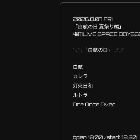
2026.8.07 FRI
「白航の日 夏祭り編」
梅田LIVE SPACE ODYSS
＼＼「白航の日」 ／／
白航
カレラ
灯火日和
ルトラ
One Once Over
open 18:00 /start 18:30