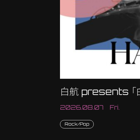
白航 presents 
2026.08.07 Fri.
Rock/Pop