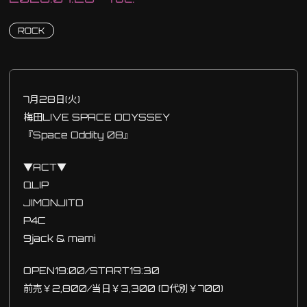
ROCK
7月28日(火)
梅田LIVE SPACE ODYSSEY
『Space Oddity 08』
▼ACT▼
QLIP
JIMONJITO
P4C
9jack & mami
OPEN19:00/START19:30
前売￥2,800/当日￥3,300 (D代別￥700)