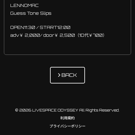
LENNOMAC
Guess Tone Slips
OPEN11:30 / START12:00
adv￥
2,000/ door￥ 2,500（1D代￥700）
BACK
© 2026 LIVESPACE ODYSSEY All Rights Reserved.
利用規約
プライバシーポリシー