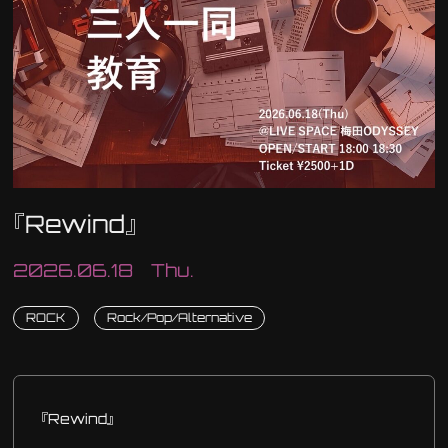
『Rewind』
2026.06.18 Thu.
ROCK
Rock/Pop/Alternative
『Rewind』