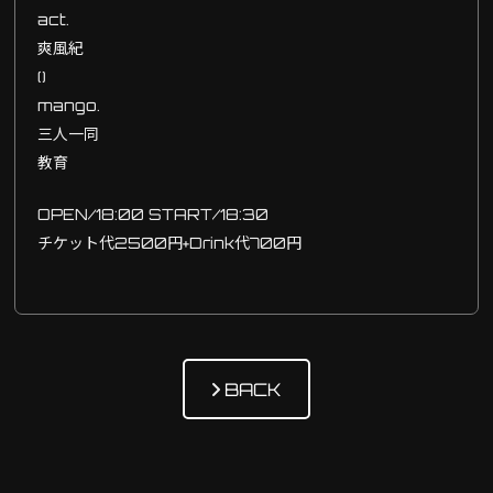
act.
爽風紀
()
mango.
三人一同
教育
OPEN/18:00 START/18:30
チケット代2500円+Drink代700円
BACK