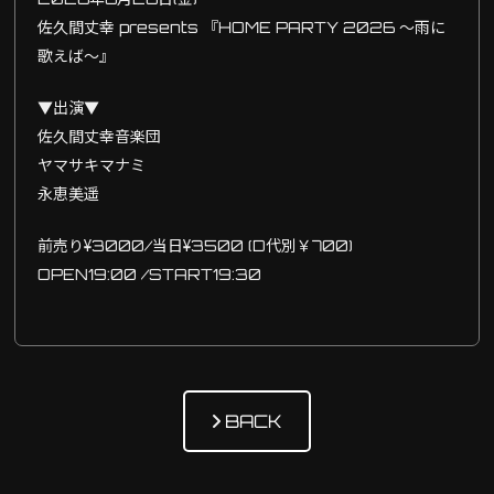
佐久間丈幸 presents 『HOME PARTY 2026 〜雨に
歌えば〜』
▼出演▼
佐久間丈幸音楽団
ヤマサキマナミ
永恵美遥
前売り¥3000/当日¥3500 (D代別￥700)
OPEN19:00 /START19:30
BACK