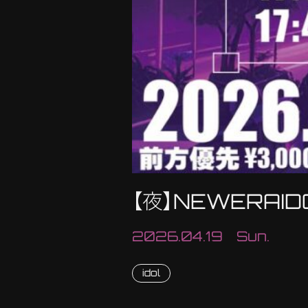
【夜】NEWERAID
2026.04.19 Sun.
idol