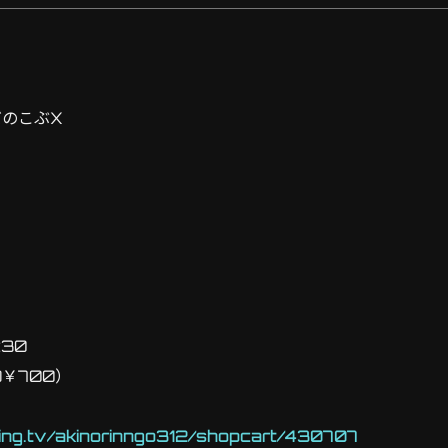
だのこぶX
:30
D￥700）
sting.tv/akinorinngo312/shopcart/430707