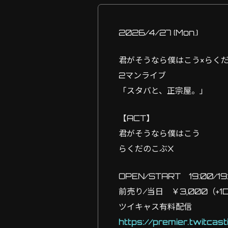
2026/4/27 (Mon.)
君がそうなら僕はこう×らく
2マンライブ
「スタバと、正宗屋。」
【ACT】
君がそうなら僕はこう
らくだのこぶX
OPEN/START 19:00/19
前売り/当日 ￥3,000（+1
ツイキャス有料配信
https://premier.twitca