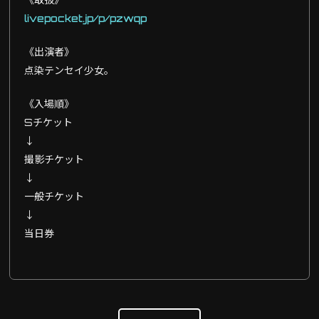
livepocket.jp/p/pzwqp
《出演者》
点染テンセイ少女。
《入場順》
Sチケット
↓
撮影チケット
↓
一般チケット
↓
当日券