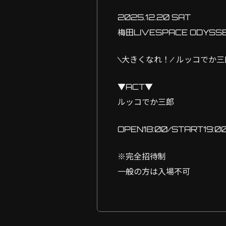
2025.12.20 SAT
梅田LIVESPACE ODYSS
\大きくなれ！/ ルッコでか
▼ACT▼
ルッコでか三郎
OPEN18:00/START19:0
※完全招待制
一般の方は入場不可