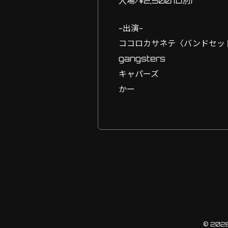
入場/¥2,500 (D別)
-出演-
ココロカサネテ〈バンドセッ
gangsters
キャパーズ
かー
© 2026