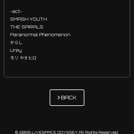
-act-
SMASH YOUTH
THE SPIRALS
Paranormal Phenomenon
からし
Urey
モリ やすヒロ
BACK
© 2026 LIVESPACE ODYSSEY All Rights Reserved.