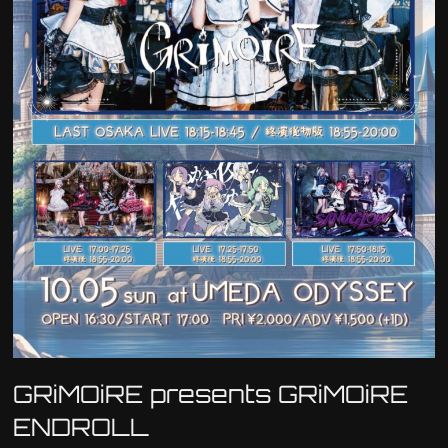
GRiMOiRE presents GRiMOiRE
ENDROLL