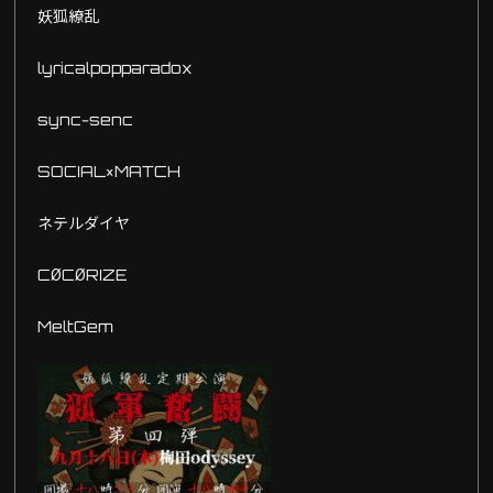
妖狐繚乱
lyricalpopparadox
sync-senc
SOCIAL×MATCH
ネテルダイヤ
CØCØRIZE
MeltGem