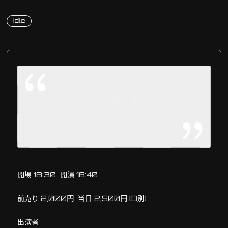
idle
妖狐繚乱定期公演 孤軍奮闘 第四弾
開場 18:30 開演 18:40
前売り 2,000円 当日 2,500円 (D別)
出演者