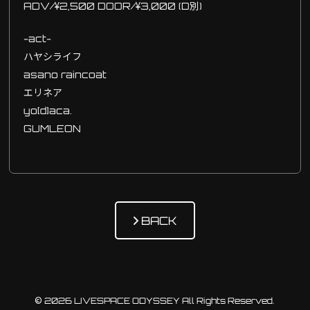
ADV/¥2,500 DOOR/¥3,000 (D別)
-act-
ハヤシライフ
asano raincoat
エリネア
yo[d]aca.
GUMLEON
BACK
© 2026 LIVESPACE ODYSSEY All Rights Reserved.