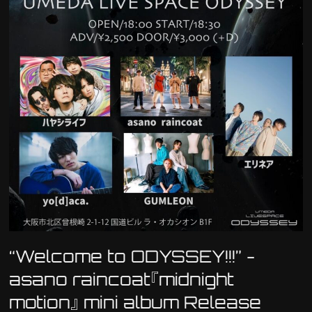
“Welcome to ODYSSEY!!!” -
asano raincoat『midnight
motion』 mini album Release