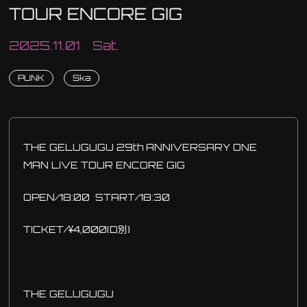
TOUR ENCORE GIG
2025.11.01 Sat.
PUNK
Ska
THE GELUGUGU 29th ANNIVERSARY ONE
MAN LIVE TOUR ENCORE GIG
OPEN/18:00 START/18:30
TICKET/¥4,000(D別)
THE GELUGUGU